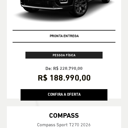
LOCADORA
R$6.399,00 POR MÊS!
Incluso:
IPVA, Manutenção
Seguro & muito mais
CONFIRA A OFERTA
RENEGADE
Renegade Longitude T270 4X2 2027