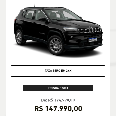
A PRONTA ENTREGA!
LOCADORA
R$3.559,00 POR MÊS!
Incluso:
IPVA, Manutenção
Seguro & muito mais
CONFIRA A OFERTA