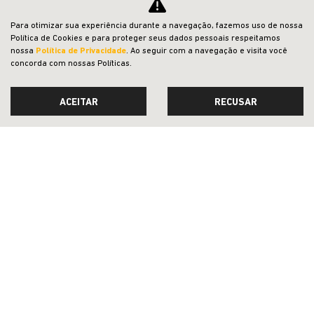
Para otimizar sua experiência durante a navegação, fazemos uso de nossa
Política de Cookies e para proteger seus dados pessoais respeitamos
nossa
Política de Privacidade
. Ao seguir com a navegação e visita você
concorda com nossas Políticas.
100% DA TABELA FIPE NO SEU USADO
ACEITAR
RECUSAR
PESSOA FÍSICA
TABELA FIPE NO SEU SEMINOVO + TAXA
ZERO
CONFIRA A OFERTA
COMMANDER
Commander Longitude T270 7L 26/27