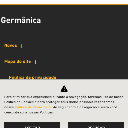
Novos
Mapa do site
Política de privacidade
jeep
Para otimizar sua experiência durante a navegação, fazemos uso de nossa
Política de Cookies e para proteger seus dados pessoais respeitamos
CNPJ: 39.869.999/0001-45
nossa
Política de Privacidade
. Ao seguir com a navegação e visita você
concorda com nossas Políticas.