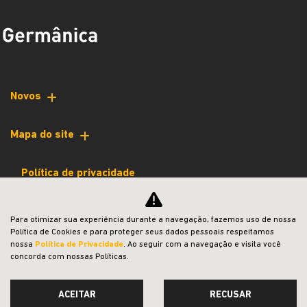
Novos
Mapa do site
Política de privacidade
jeep
Para otimizar sua experiência durante a navegação, fazemos uso de nossa
Política de Cookies e para proteger seus dados pessoais respeitamos
CNPJ: 39.869.999/0001-45
nossa
Política de Privacidade
. Ao seguir com a navegação e visita você
concorda com nossas Políticas.
ACEITAR
RECUSAR
Desacelere. Seu bem maior é a vida.