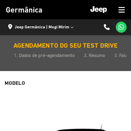
Jeep Germânica | Mogi Mirim
AGENDAMENTO DO SEU TEST DRIVE
1. Dados de pré-agendamento
2. Resumo
3. Fala
MODELO