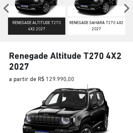
Anterior
P
RENEGADE ALTITUDE T270
RENEGADE SAHARA T270 4X2
4X2 2027
2027
Renegade Altitude T270 4X2
2027
a partir de R$ 129.990,00