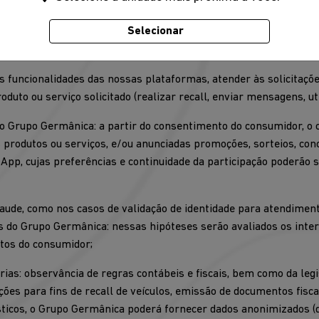
pessoais
Selecionar
para atender às seguintes finalidades:
 às funcionalidades das nossas plataformas, atender às solicitaçõ
duto ou serviço solicitado (realizar recall, enviar mensagens, uti
do Grupo Germânica: a partir do consentimento do consumidor, 
s produtos ou serviços, e/ou anunciadas promoções, sorteios, con
pp, cujas preferências e continuidade da participação poderão 
fraude, como nos casos de validação de identidade para atendiment
es do Grupo Germânica: nessas hipóteses serão avaliados os int
itos do consumidor;
ias: observância de regras contábeis e fiscais, bem como da legi
es para fins de recall de veículos, emissão de documentos fisca
ísticos, o Grupo Germânica poderá fornecer dados anonimizados (