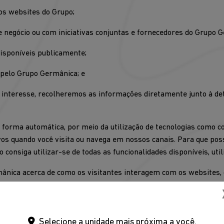
ros websites do Grupo;
e negócio ou com iniciativas conjuntas e fornecedores do Grupo G
isponíveis publicamente;
 pelo Grupo Germânica; e
o interesse, recolheremos as informações diretamente junto à d
forma automática, por meio da utilização de tecnologias como co
s quando você visita ou navega em nossos canais. Para que pos
consiga utilizar-se de todas as funcionalidades disponíveis, ut
nica acerca de como os visitantes interagem com os websites, qu
utilizamos dos Cookies de Desempenho.
s escolhas anteriores do Usuário, tais como idioma de navegação
Selecione a unidade mais próxima a você.