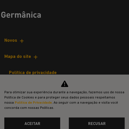
Novos
Mapa do site
Política de privacidade
jeep
Para otimizar sua experiência durante a navegação, fazemos uso de nossa
Política de Cookies e para proteger seus dados pessoais respeitamos
CNPJ: 39.869.999/0001-45
nossa
Política de Privacidade
. Ao seguir com a navegação e visita você
concorda com nossas Políticas.
ACEITAR
RECUSAR
Desacelere. Seu bem maior é a vida.