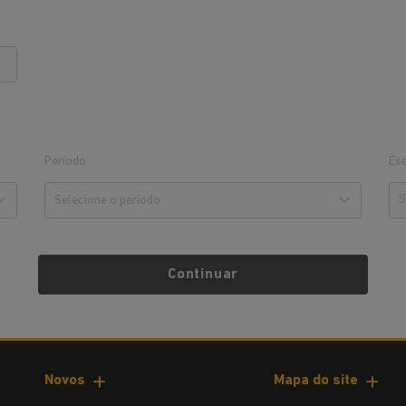
Período
Esc
Continuar
Novos
Mapa do site