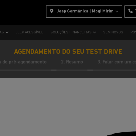
Jeep Germânica | Mogi Mirim
TAS
JEEP ACESSÍVEL
SOLUÇÕES FINANCEIRAS
SEMINOVOS
PÓ
AGENDAMENTO DO SEU TEST DRIVE
s de pré-agendamento
2. Resumo
3. Falar com um c