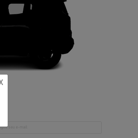
X
ail