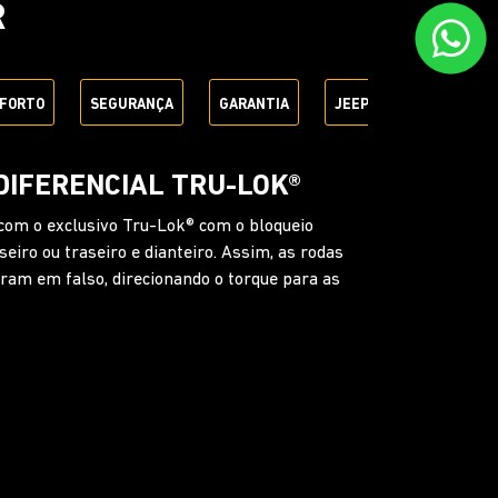
R
FORTO
SEGURANÇA
GARANTIA
JEEP + SEM PARAR
A DIANTEIRA COM
TRÔNICA
os terrenos mais difíceis. Com o botão SwayBar,
ilizadora e ajuda a articulação da suspensão em
teiro trabalhar mais livremente.