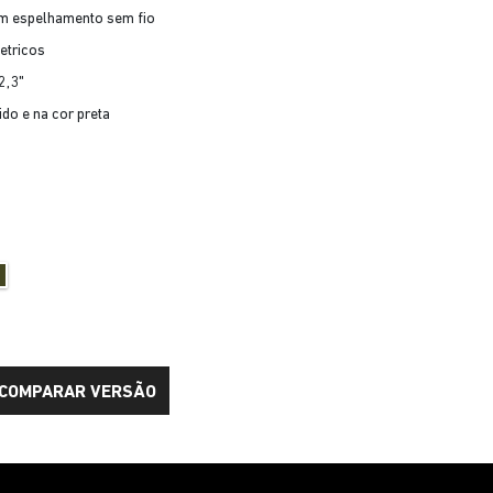
om espelhamento sem fio
etricos
2,3"
ido e na cor preta
COMPARAR VERSÃO