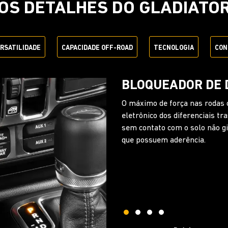
OS DETALHES DO GLADIATO
ERSATILIDADE
CAPACIDADE OFF-ROAD
TECNOLOGIA
CON
EXCLUSIVA BARR
DESCONEXÃO ELE
A sua aventura continua até n
você desconecta a barra estab
até 30%, deixando o eixo dian