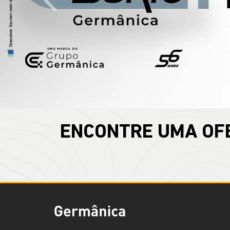
templates.template-01.components.carousel.text
ENCONTRE UMA OF