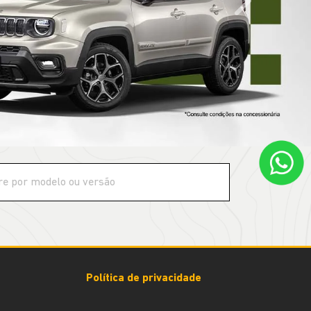
templates.tem
Política de privacidade