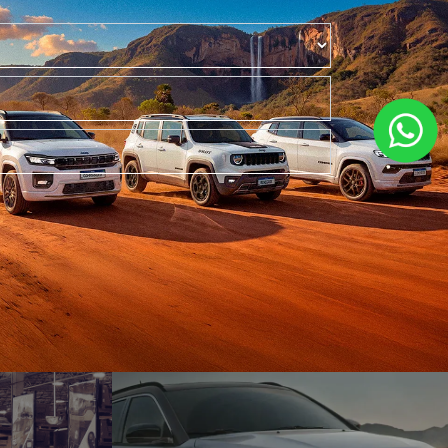
COMPASS
Compass Longitude T270 2026
A PRONTA ENTREGA!
LOCADORA
R$4.239,00 POR MÊS!