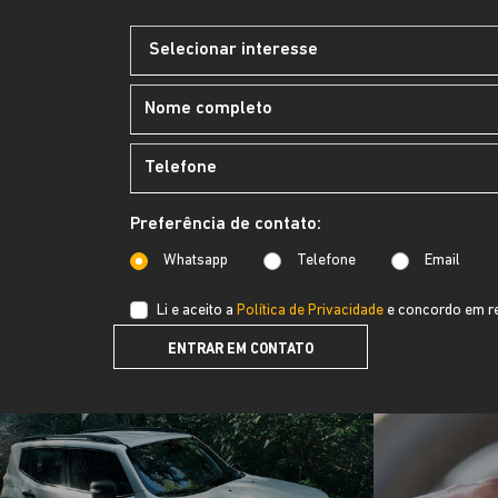
COMMANDER
Commander Overland T270 2026
A PRONTA ENTREGA!
LOCADORA
R$6.399,00 POR MÊS!