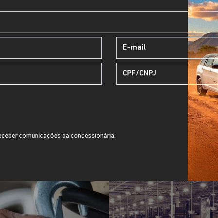
RENEGADE
Renegade Longitude T270 4X2 2027
A PRONTA ENTREGA!
LOCADORA
R$3.559,00 POR MÊS!